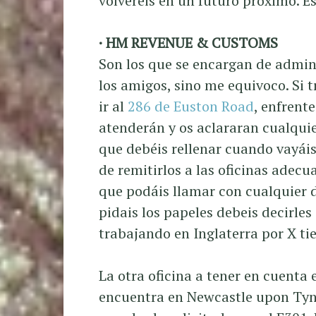
volveréis en un futuro próximo. Es
· HM REVENUE & CUSTOMS
Son los que se encargan de admini
los amigos, sino me equivoco. Si t
ir al
286 de Euston Road
, enfrente
atenderán y os aclararan cualqui
que debéis rellenar cuando vayáis 
de remitirlos a las oficinas adecu
que podáis llamar con cualquier
pidais los papeles debeis decirle
trabajando en Inglaterra por X tie
La otra oficina a tener en cuenta 
encuentra en Newcastle upon Tyne.