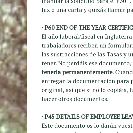
mandar la solicitud para el E301.
fax o una carta y quizás llamar p
· P60 END OF THE YEAR CERTIFI
El año laboral/fiscal en Inglaterra
trabajadores reciben un formulari
las sustracciones de las Tasas y u
tener. No perdáis ese documento,
tenerla permanentemente
. Cuand
entregar la documentación para pe
original, así que si no lo copiáis
hacer otros documentos.
· P45 DETAILS OF EMPLOYEE LE
Este documento os lo darán vuestr