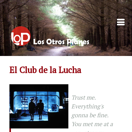
Skip to content
El Club de la Lucha
Trust me.
Everything's
gonna be fine.
You met me at a